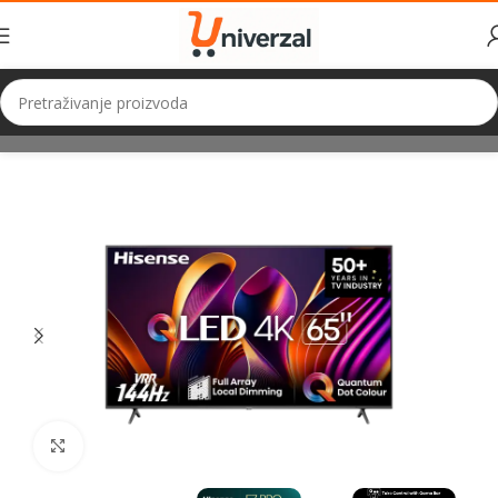
Početna
TV i Audio
TV
QLED
Kliknite za uvećanje