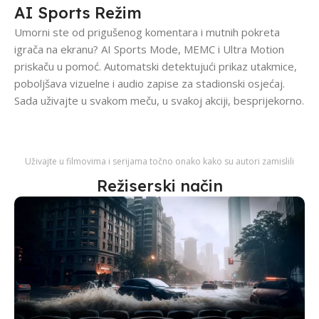
AI Sports Režim
Umorni ste od prigušenog komentara i mutnih pokreta
igrača na ekranu? AI Sports Mode, MEMC i Ultra Motion
priskaču u pomoć. Automatski detektujući prikaz utakmice,
poboljšava vizuelne i audio zapise za stadionski osjećaj.
Sada uživajte u svakom meču, u svakoj akciji, besprijekorno.
Uživajte u filmovima i serijama točno onako kako su autori zamislili
Režiserski način