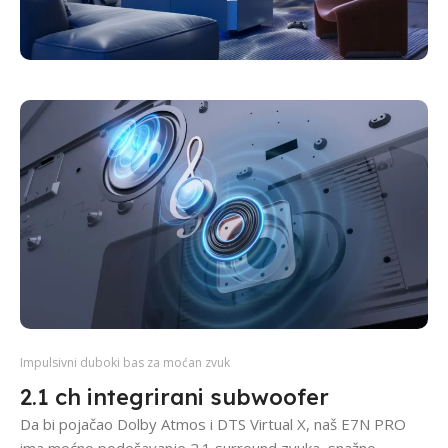
Impulsivni duboki bas za moćan zvuk
2.1 ch integrirani subwoofer
Da bi pojačao Dolby Atmos i DTS Virtual X, naš E7N PRO