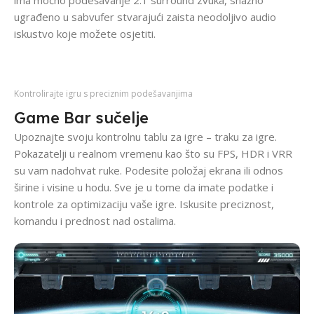
ima moćno podešavanje 2.1 surround zvuka, snažno
ugrađeno u sabvufer stvarajući zaista neodoljivo audio
iskustvo koje možete osjetiti.
Kontrolirajte igru s preciznim podešavanjima
Game Bar sučelje
Upoznajte svoju kontrolnu tablu za igre – traku za igre.
Pokazatelji u realnom vremenu kao što su FPS, HDR i VRR
su vam nadohvat ruke. Podesite položaj ekrana ili odnos
širine i visine u hodu. Sve je u tome da imate podatke i
kontrole za optimizaciju vaše igre. Iskusite preciznost,
komandu i prednost nad ostalima.