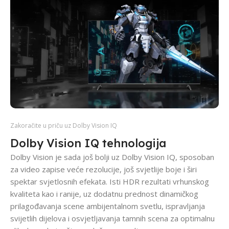
Zakoračite u priču uz Dolby Vision IQ
Dolby Vision IQ tehnologija
Dolby Vision je sada još bolji uz Dolby Vision IQ, sposoban
za video zapise veće rezolucije, još svjetlije boje i širi
spektar svjetlosnih efekata. Isti HDR rezultati vrhunskog
kvaliteta kao i ranije, uz dodatnu prednost dinamičkog
prilagođavanja scene ambijentalnom svetlu, ispravljanja
svijetlih dijelova i osvjetljavanja tamnih scena za optimalnu