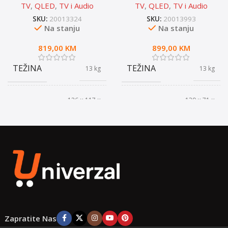
TV
,
QLED
,
TV i Audio
TV
,
QLED
,
TV i Audio
SKU:
20013324
SKU:
20013993
Na stanju
Na stanju
819,00
KM
899,00
KM
TEŽINA
TEŽINA
13 kg
13 kg
126 × 117 ×
139 × 71 ×
DIMENZIJE
DIMENZIJE
64,7 cm
12,3 cm
PROIZVODJAC
PROIZVODJAC
HISENSE
HISENSE
DIJAGONALA
DIJAGONALA
50 inča
55 inča
MODEL
MODEL
QLED
QLED
Zapratite Nas