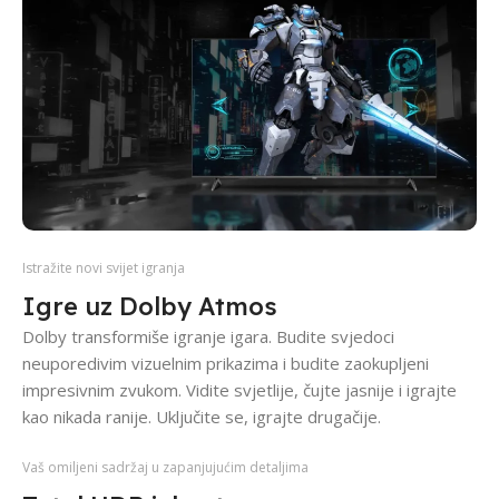
Istražite novi svijet igranja
Igre uz Dolby Atmos
Dolby transformiše igranje igara. Budite svjedoci
neuporedivim vizuelnim prikazima i budite zaokupljeni
impresivnim zvukom. Vidite svjetlije, čujte jasnije i igrajte
kao nikada ranije. Uključite se, igrajte drugačije.
Vaš omiljeni sadržaj u zapanjujućim detaljima