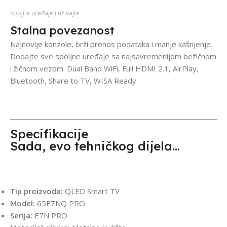
Spojite uređaje i uživajte
Stalna povezanost
Najnovije konzole, brži prenos podataka i manje kašnjenje.
Dodajte sve spoljne uređaje sa najsavremenijom bežičnom
i žičnom vezom. Dual Band WiFi, Full HDMI 2.1, AirPlay,
Bluetooth, Share to TV, WISA Ready
Specifikacije
Sada, evo tehničkog dijela...
Osnovne informacije
Tip proizvoda:
QLED Smart TV
Model:
65E7NQ PRO
Serija:
E7N PRO