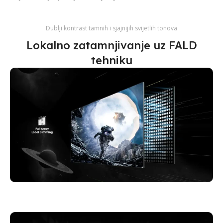
Dublji kontrast tamnih i sjajnijih svijetlih tonova
Lokalno zatamnjivanje uz FALD
tehniku