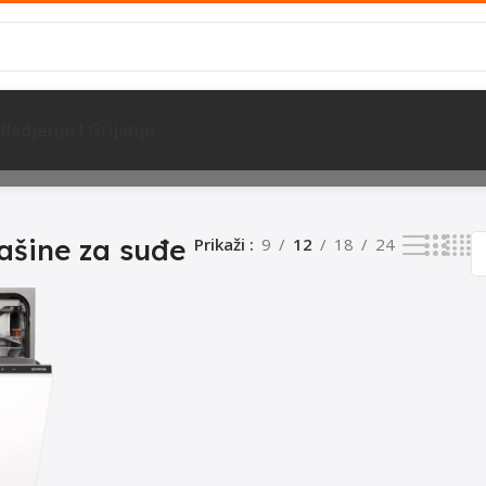
Hladjenje I Grijanje
đe
Prikazuje se jedan rezultat
šine za suđe
Prikaži
9
12
18
24