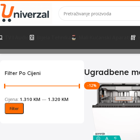
TV I Audio
Bijela Tehnika
Mali Kućanski Aparati
Početna
Bijela Tehnika
Pranje posuđa
Ugradbene mašine za su
Ugradbene ma
Filter Po Cijeni
-12%
Cijena:
1.310 KM
—
1.320 KM
Filter