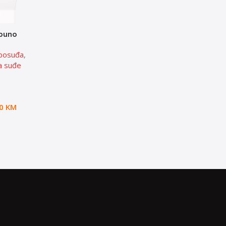
puno
 pranje
 posuđa
,
a suđe
00
KM