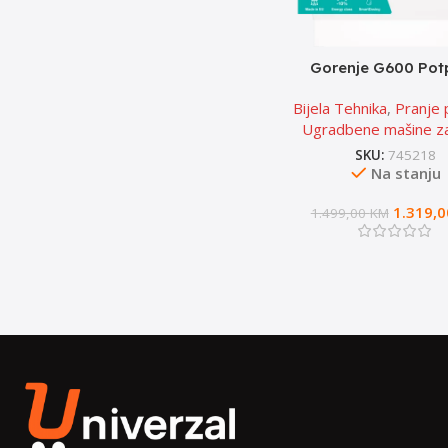
Gorenje G600 Pot
ugradbena mašina za
Bijela Tehnika
,
Pranje
posuđa
Ugradbene mašine z
SKU:
745218
Na stanju
1.319,
1.499,00
KM