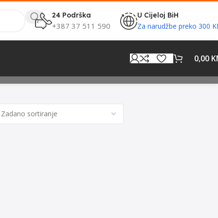
24 Podrška
U Cijeloj BiH
+387 37 511 590
Za narudžbe preko 300 
0,00
K