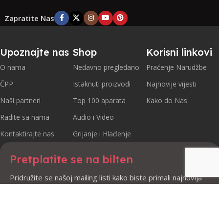
Zapratite Nas
Upoznajte nas
Shop
Korisni linkovi
O nama
Nedavno pregledano
Praćenje Narudžbe
ČPP
Istaknuti proizvodi
Najnovije vijesti
Naši partneri
Top 100 aparata
Kako do Nas
Radite sa nama
Audio i Video
Kontaktirajte nas
Grijanje i Hlađenje
Pretplatite se na bilten
Pridružite se našoj mailing listi kako biste primali najnovija
ažuriranja i promocije.
Sigurno plaćanje