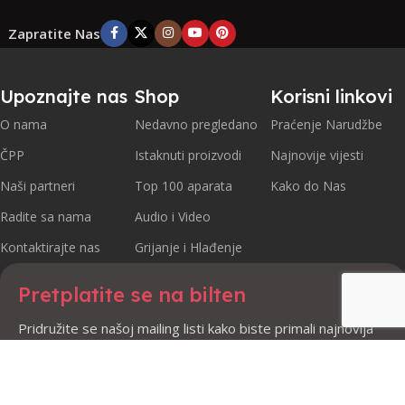
Zapratite Nas
Upoznajte nas
Shop
Korisni linkovi
O nama
Nedavno pregledano
Praćenje Narudžbe
ČPP
Istaknuti proizvodi
Najnovije vijesti
Naši partneri
Top 100 aparata
Kako do Nas
Radite sa nama
Audio i Video
Kontaktirajte nas
Grijanje i Hlađenje
Pretplatite se na bilten
Pridružite se našoj mailing listi kako biste primali najnovija
ažuriranja i promocije.
Sigurno plaćanje