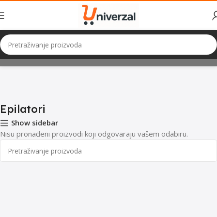
Početna
Mali Kućanski Aparati
Ljepota i zdravlje
Epilatori
Epilatori
Show sidebar
Nisu pronađeni proizvodi koji odgovaraju vašem odabiru.