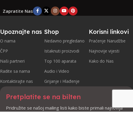
Zapratite Nas
Upoznajte nas
Shop
Korisni linkovi
O nama
Nedavno pregledano
Praćenje Narudžbe
ČPP
Istaknuti proizvodi
Najnovije vijesti
Naši partneri
Top 100 aparata
Kako do Nas
Radite sa nama
Audio i Video
Kontaktirajte nas
Grijanje i Hlađenje
Pretplatite se na bilten
Pridružite se našoj mailing listi kako biste primali najnovija
ažuriranja i promocije.
Sigurno plaćanje