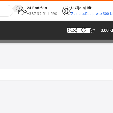
24 Podrška
U Cijeloj BiH
+387 37 511 590
Za narudžbe preko 300 
0,00
K