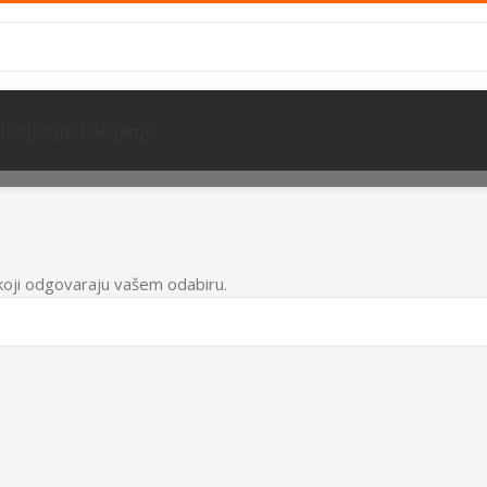
Hladjenje I Grijanje
koji odgovaraju vašem odabiru.