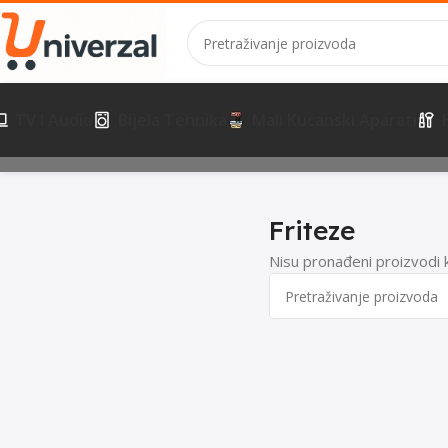
TV I Audio
Bijela Tehnika
Mali Kućanski Aparati
Početna
Mali Kućanski Aparati
Kuhinjski aparati
Friteze
Friteze
Nisu pronađeni proizvodi 