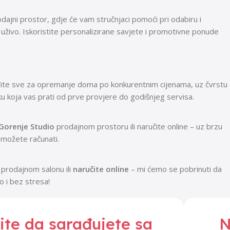
dajni prostor, gdje će vam stručnjaci pomoći pri odabiru i
uživo. Iskoristite personalizirane savjete i promotivne ponude
te sve za opremanje doma po konkurentnim cijenama, uz čvrstu
šku koja vas prati od prve provjere do godišnjeg servisa.
Gorenje Studio
prodajnom prostoru ili naručite online – uz brzu
 možete računati.
 prodajnom salonu ili
naručite online
– mi ćemo se pobrinuti da
o i bez stresa!
lite da sarađujete sa
N