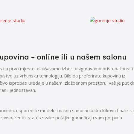
povina – online ili u našem salonu
s na prvo mjesto: olakšavamo izbor, osiguravamo pristupačnost i
stvo uz vrhunsku tehnologiju. Bilo da preferirate kupovinu iz
uživo isprobati uređaje u našem izložbenom prostoru, vaš je put d
an i jednostavan.
onudu, usporedite modele i nakon samo nekoliko klikova finalizira
 transparentni status svake pošiljke garantiraju vam potpunu