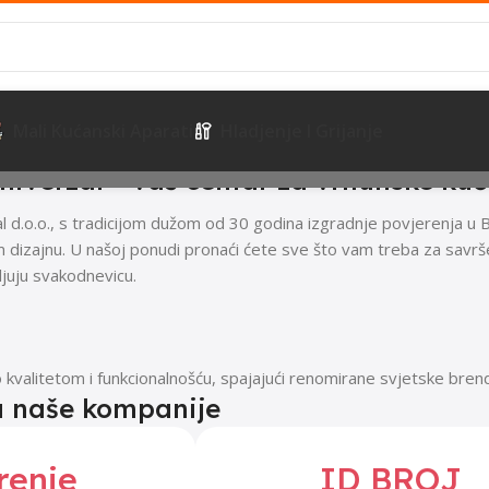
Mali Kućanski Aparati
Hladjenje I Grijanje
niverzal – vaš centar za vrhunske kuć
l d.o.o., s tradicijom dužom od 30 godina izgradnje povjerenja u 
izajnu. U našoj ponudi pronaći ćete sve što vam treba za savršen 
ljuju svakodnevicu.
valitetom i funkcionalnošću, spajajući renomirane svjetske bre
 naše kompanije
renje
ID BROJ