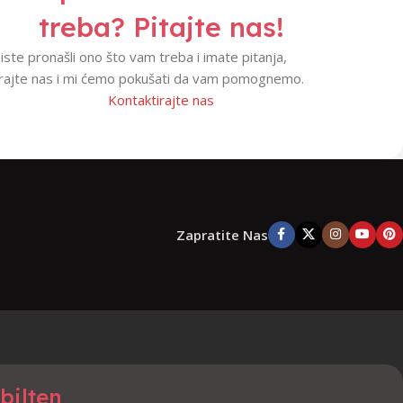
treba? Pitajte nas!
iste pronašli ono što vam treba i imate pitanja,
irajte nas i mi ćemo pokušati da vam pomognemo.
Kontaktirajte nas
Zapratite Nas
 bilten