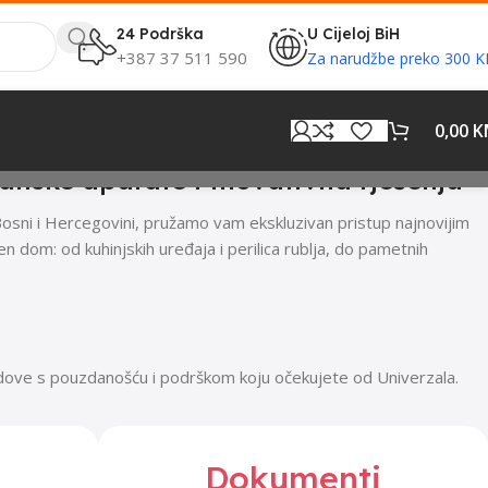
24 Podrška
U Cijeloj BiH
+387 37 511 590
Za narudžbe preko 300 
0,00
K
anske aparate i inovativna rješenja
Bosni i Hercegovini, pružamo vam ekskluzivan pristup najnovijim
dom: od kuhinjskih uređaja i perilica rublja, do pametnih
ndove s pouzdanošću i podrškom koju očekujete od Univerzala.
Dokumenti