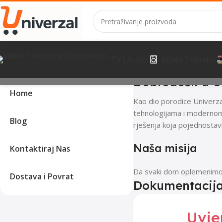
TV I Audio
Bijela Tehnika
Dobrodošli u U
Home
Kao dio porodice Univerza
tehnologijama i modernom d
Blog
rješenja koja pojednostav
Naša misija
Kontaktiraj Nas
Da svaki dom oplemenimo k
Dostava i Povrat
Dokumentacija
Uvje