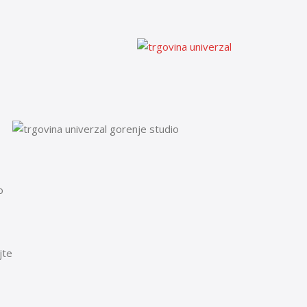
o
jte