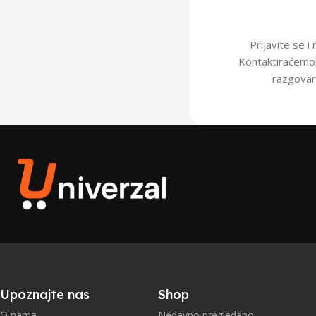
Prijavite se i
Kontaktiraćemo 
razgovara
Upoznajte nas
Shop
O nama
Nedavno pregledano