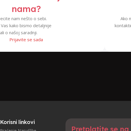
nama?
 recite nam nešto o sebi.
Ako n
Vas kako bismo detaljnije
kontakt
li o našoj saradnji.
Prijavite se sada
Korisni linkovi
Pretplatite se na
Praćenje Narudžbe