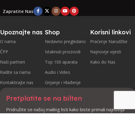
Zapratite Nas
Upoznajte nas
Shop
Korisni linkovi
O nama
Nedavno pregledano
Praćenje Narudžbe
ČPP
Istaknuti proizvodi
Najnovije vijesti
Naši partneri
Top 100 aparata
Kako do Nas
Radite sa nama
Audio i Video
Kontaktirajte nas
Grijanje i Hlađenje
Pretplatite se na bilten
Pridružite se našoj mailing listi kako biste primali najnovija
ažuriranja i promocije.
Sigurno plaćanje