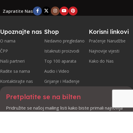
Zapratite Nas
Upoznajte nas
Shop
Korisni linkovi
O nama
Nedavno pregledano
Praćenje Narudžbe
ČPP
Istaknuti proizvodi
Najnovije vijesti
Naši partneri
Top 100 aparata
Kako do Nas
Radite sa nama
Audio i Video
Kontaktirajte nas
Grijanje i Hlađenje
Pretplatite se na bilten
Pridružite se našoj mailing listi kako biste primali najnovija
ažuriranja i promocije.
Sigurno plaćanje