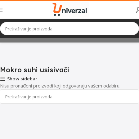
Početna
Mali Kućanski Aparati
Usisivači
Mokro suhi usisivači
Mokro suhi usisivači
Show sidebar
Nisu pronađeni proizvodi koji odgovaraju vašem odabiru.