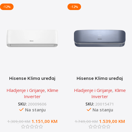
-12%
-12%
Hisense Klima uređaj
Hisense Klima uređaj
QG35XV0EG – Energy Pro
QJ35XJ3BG-FRESH AIR
Hladjenje i Grijanje
,
Klime
Hladjenje i Grijanje
,
Klime
Plus
Inverter
Inverter
SKU:
20009606
SKU:
20015471
Na stanju
Na stanju
1.151,00
KM
1.539,00
KM
1.309,00
KM
1.749,00
KM