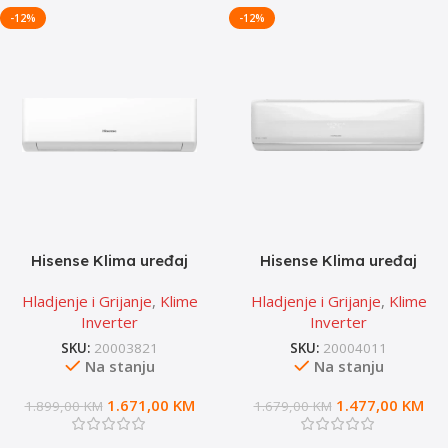
-12%
-12%
Hisense Klima uređaj
Hisense Klima uređaj
KA70KT0EG – Linija:
QF35XW0EG – Linija:
Hladjenje i Grijanje
,
Klime
Hladjenje i Grijanje
,
Klime
Energy SE
Fresh Master
Inverter
Inverter
SKU:
20003821
SKU:
20004011
Na stanju
Na stanju
1.671,00
KM
1.477,00
KM
1.899,00
KM
1.679,00
KM