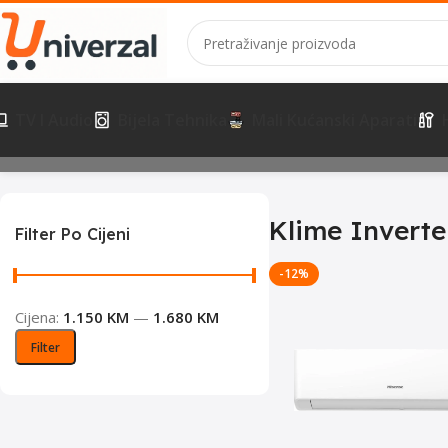
TV I Audio
Bijela Tehnika
Mali Kućanski Aparati
Početna
Hladjenje i Grijanje
Klime Inverter
Prikaz svih 4 rezultat
Klime Inverte
Filter Po Cijeni
-12%
Cijena:
1.150 KM
—
1.680 KM
Filter