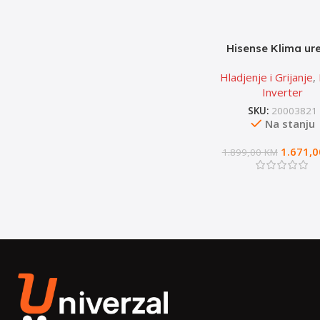
Hisense Klima ur
KA70KT0EG – Linija: E
Hladjenje i Grijanje
,
Inverter
SKU:
20003821
Na stanju
1.671,
1.899,00
KM