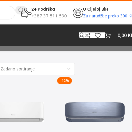
24 Podrška
U Cijeloj BiH
+387 37 511 590
Za narudžbe preko 300 
0,00
K
-12%