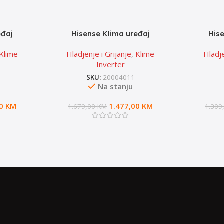
eđaj
Hisense Klima uređaj
His
nergy SE
QF35XW0EG – Linija: Fresh
QG35XV0
Klime
Hladjenje i Grijanje
,
Klime
Hladje
Master
Inverter
SKU:
20004011
Na stanju
00
KM
1.477,00
KM
1.679,00
KM
1.309