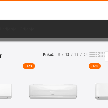
Hladjenje I Grijanje
a
r
Prikaži
9
12
18
24
-12%
-12%