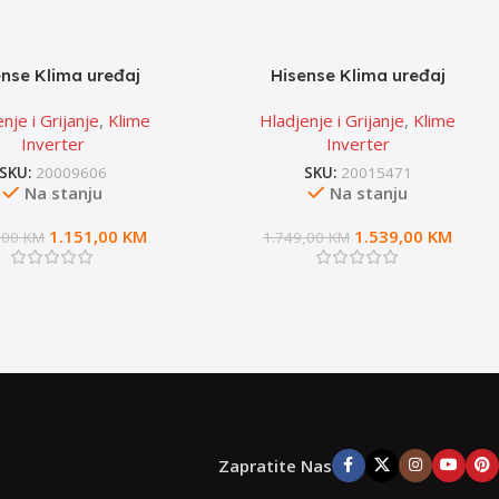
ense Klima uređaj
Hisense Klima uređaj
EG – Energy Pro Plus
QJ35XJ3BG-FRESH AIR
nje i Grijanje
,
Klime
Hladjenje i Grijanje
,
Klime
Inverter
Inverter
SKU:
20009606
SKU:
20015471
Na stanju
Na stanju
1.151,00
KM
1.539,00
KM
,00
KM
1.749,00
KM
Zapratite Nas