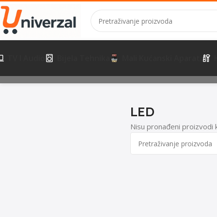
TV I Audio
Bijela Tehnika
Mali Kućanski Aparati
Početna
TV i Audio
TV
LED
LED
Nisu pronađeni proizvodi 