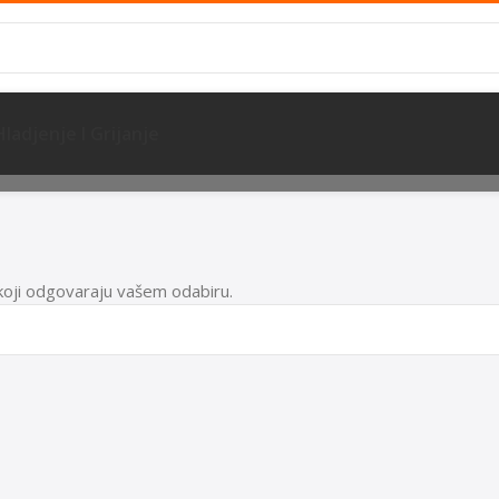
Hladjenje I Grijanje
koji odgovaraju vašem odabiru.