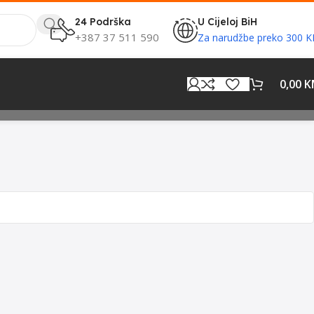
24 Podrška
U Cijeloj BiH
+387 37 511 590
Za narudžbe preko 300 
0,00
K