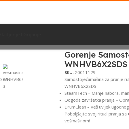
Hladjenje I Grijanje
 suđe
Gorenje Samostojeća vešmašina, 6,5 kg WNHVB6X2SDS
Gorenje Samosto
WNHVB6X2SDS
SKU:
20011129
Samostojeća
mašina za pranje rub
WNHVB6X2SDS
SteamTech
– Manje nabora, man
Odgoda završetka pranja
– Opra
DrumClean
– Veš uvijek ugodnog
Poboljšajte svoj ritual pranja sa
vešmašinom!