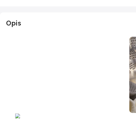
Opis
Manje nabora, lakše glačanje
SteamFlow
Na kraju svakog odabranog programa, inovativni parni
tretman pročišćava i omekšava tkanine, osiguravajući
izuzetno glatku i mirisnu odjeću. Para prodire duboko i
temeljito u svaki dio vlakana, smanjujući nabore i
lagano olakšavajući glačanje.
P
Ras