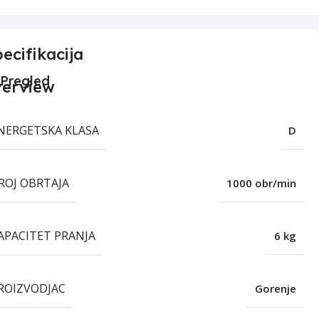
ecifikacija
Pregled
NERGETSKA KLASA
D
ROJ OBRTAJA
1000 obr/min
APACITET PRANJA
6 kg
ROIZVODJAC
Gorenje