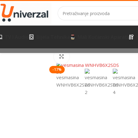
TV I Audio
Bijela Tehnika
Mali Kućanski Aparati
Početna
Bijela Tehnika
Pranje posuđa
Samostojeće mašine za
Kliknite za uvećanje
-17%