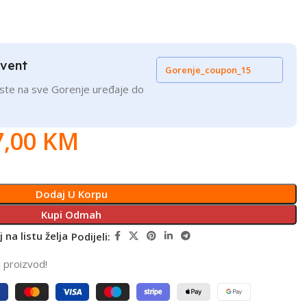
Event
Gorenje_coupon_15
uste na sve Gorenje uređaje do
7,00
KM
Dodaj U Korpu
Kupi Odmah
 na listu želja
Podijeli:
j proizvod!