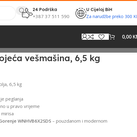
24 Podrška
U Cijeloj BiH
+387 37 511 590
Za narudžbe preko 300 
0,00
K
jeća vešmašina, 6,5 kg
lja, 6,5 kg
je peglanja
no u pravo vrijeme
 mirisa
Gorenje WNHVB6X2SDS
– pouzdanom i modernom