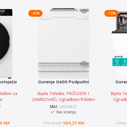
-25%
-12%
stojeća
Gorenje G600 Podpultni
Gore
 sušenje
integrisani frižider RIU609EA1
ugradbe
Mašine za
Bijela Tehnika
,
FRIŽIDERI I
Bijela T
00 rpm
je
ZAMRZIVAČI
,
Ugradbeni frižideri
Ugradb
2
SKU:
20008827
u
Na stanju
00
KM
584,25
KM
779,00
KM
1.499