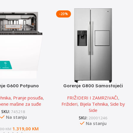
-20%
nje G600 Potpuno
Gorenje G800 Samostojeći
na mašina za pranje
Side by Side frižider
ehnika
,
Pranje posuđa
,
FRIŽIDERI I ZAMRZIVAČI
,
posuđa
ene mašine za suđe
Frižideri
,
Bijela Tehnika
,
Side by
Side
SKU:
745218
Na stanju
SKU:
20001246
Na stanju
1.319,00
KM
,00
KM