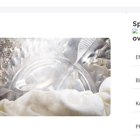
Sp
E
B
K
ranje prema rasporedu
P
poredite završetak ciklusa prema vašim