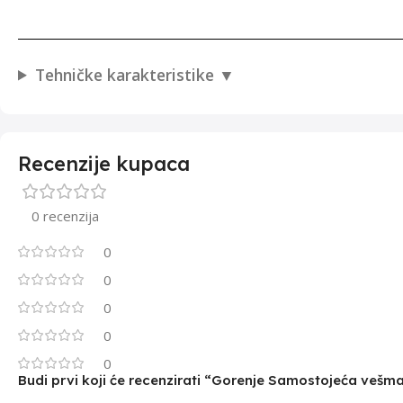
Tehničke karakteristike
Recenzije kupaca
0 recenzija
0
0
0
0
0
Budi prvi koji će recenzirati “Gorenje Samostojeća veš