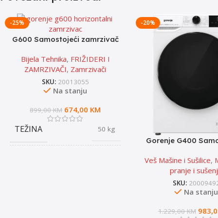
-25%
-20%
G600 Samostojeći zamrzivač
horizontalni FH43EAW
Bijela Tehnika
,
FRIŽIDERI I
ZAMRZIVAČI
,
Zamrzivači
SKU:
20013055
Na stanju
674,00
KM
899,00
KM
TEŽINA
50 kg
Gorenje G400 Samo
mašina za pranje i
Veš Mašine i Sušilice
,
BOJA
rublja, 10 kg, 14
Bijela
pranje i sušen
SKU:
2000949
ENERGETSKA KLASA
Na stanj
E
983,
1.229,00
KM