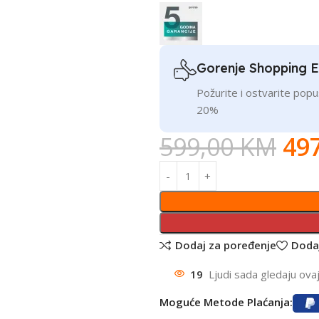
Gorenje Shopping 
Požurite i ostvarite pop
20%
599,00
KM
49
Dodaj za poređenje
Dodaj
19
Ljudi sada gledaju ova
Moguće Metode Plaćanja: