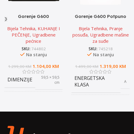
Gorenje G600
Gorenje G600 Potpuno
Multisistemska pećnica
ugradbena mašina za
Bijela Tehnika
,
KUHANJE I
Bijela Tehnika
,
Pranje
pranje posuđa
PEČENJE
,
Ugradbene
posuđa
,
Ugradbene mašine
pećnice
za suđe
SKU:
744802
SKU:
745218
Na stanju
Na stanju
1.104,00
KM
1.319,00
KM
1.299,00
KM
1.499,00
KM
59,5 × 59,5
ENERGETSKA
DIMENZIJE
A
cm
KLASA
ENERGETSKA
PROIZVODJAC
A+
Gorenje
KLASA
INVERTER
DA
BOJA
Crna