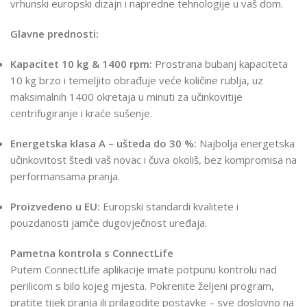
vrhunski europski dizajn i napredne tehnologije u vaš dom.
Glavne prednosti:
Kapacitet 10 kg & 1400 rpm:
Prostrana bubanj kapaciteta
10 kg brzo i temeljito obrađuje veće količine rublja, uz
maksimalnih 1400 okretaja u minuti za učinkovitije
centrifugiranje i kraće sušenje.
Energetska klasa A – ušteda do 30 %:
Najbolja energetska
učinkovitost štedi vaš novac i čuva okoliš, bez kompromisa na
performansama pranja.
Proizvedeno u EU:
Europski standardi kvalitete i
pouzdanosti jamče dugovječnost uređaja.
Pametna kontrola s ConnectLife
Putem ConnectLife aplikacije imate potpunu kontrolu nad
perilicom s bilo kojeg mjesta. Pokrenite željeni program,
pratite tijek pranja ili prilagodite postavke – sve doslovno na