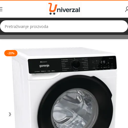
Početna
Bijela Tehnika
Veš Mašine i Sušilice
Veš mašine
-20%