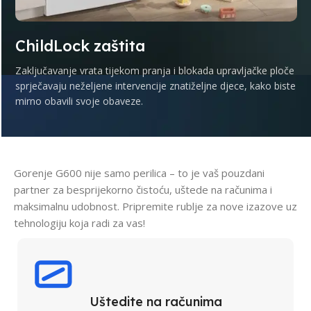
ChildLock zaštita
Zaključavanje vrata tijekom pranja i blokada upravljačke ploče
sprječavaju neželjene intervencije znatiželjne djece, kako biste
mirno obavili svoje obaveze.
Gorenje G600 nije samo perilica – to je vaš pouzdani
partner za besprijekorno čistoću, uštede na računima i
maksimalnu udobnost. Pripremite rublje za nove izazove uz
tehnologiju koja radi za vas!
Uštedite na računima