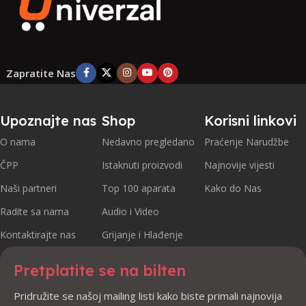
WI FI SMART
DA
PERFECTGRILL
DA
Piroliza –
Zapratite Nas
NACIN
samočisteća
CISCENJA
pećnica
Upoznajte nas
Shop
Korisni linkovi
PROIZVODJAC
Gorenje
O nama
Nedavno pregledano
Praćenje Narudžbe
ČPP
Istaknuti proizvodi
Najnovije vijesti
Naši partneri
Top 100 aparata
Kako do Nas
Radite sa nama
Audio i Video
Kontaktirajte nas
Grijanje i Hlađenje
Pretplatite se na bilten
Pridružite se našoj mailing listi kako biste primali najnovija