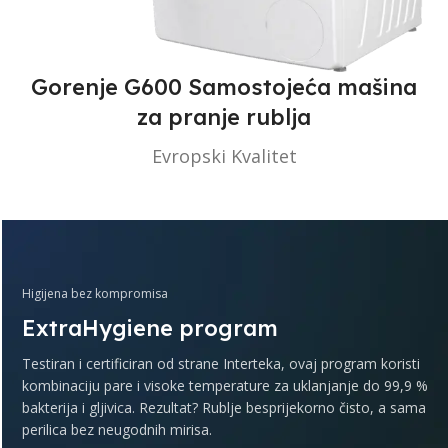
Gorenje G600 Samostojeća mašina
za pranje rublja
Evropski Kvalitet
Higijena bez kompromisa
ExtraHygiene program
Testiran i certificiran od strane Interteka, ovaj program koristi
kombinaciju pare i visoke temperature za uklanjanje do 99,9 %
bakterija i gljivica. Rezultat? Rublje besprijekorno čisto, a sama
perilica bez neugodnih mirisa.