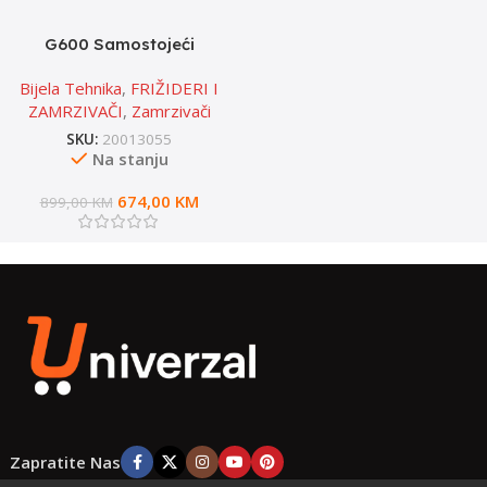
G600 Samostojeći
zamrzivač horizontalni
Bijela Tehnika
,
FRIŽIDERI I
FH43EAW
ZAMRZIVAČI
,
Zamrzivači
SKU:
20013055
Na stanju
674,00
KM
899,00
KM
Zapratite Nas