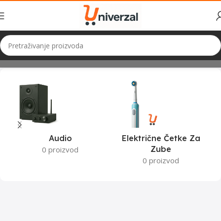
Početna
Proizvodi označeni “zamrzivači”
Audio
Električne Četke Za
Zube
0 proizvod
0 proizvod