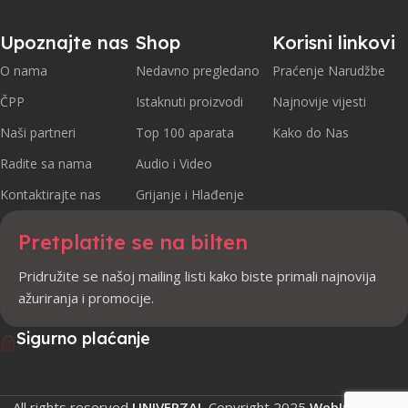
Upoznajte nas
Shop
Korisni linkovi
O nama
Nedavno pregledano
Praćenje Narudžbe
ČPP
Istaknuti proizvodi
Najnovije vijesti
Naši partneri
Top 100 aparata
Kako do Nas
Radite sa nama
Audio i Video
Kontaktirajte nas
Grijanje i Hlađenje
Pretplatite se na bilten
Pridružite se našoj mailing listi kako biste primali najnovija
ažuriranja i promocije.
Sigurno plaćanje
All rights reserved
UNIVERZAL
Copyright
2025
WebIndustry
.