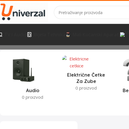
TV I Audio
Bijela Tehnika
Mali Kućanski Aparati
Početna
Proizvodi označeni “usisavač”
Prikazuje se jedan rezultat
Električne Četke
Za Zube
0 proizvod
Audio
Be
0 proizvod