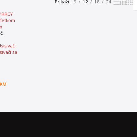
Prikaži
9
12
18
24
ač
Y
sisivači
,
sivači sa
KM