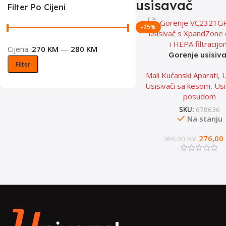
usisavač
Filter Po Cijeni
-25%
Cijena:
270 KM
—
280 KM
Gorenje usisiv
Filter
VC2321GPRRC
Mali Kućanski Aparati
,
U
Usisivači sa kesom
,
Usi
posudom
SKU:
678636
Na stanju
276,00
369,00
KM