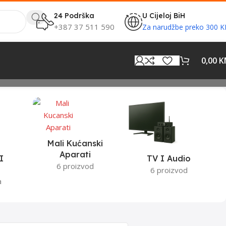
24 Podrška
U Cijeloj BiH
+387 37 511 590
Za narudžbe preko 300 
0,00
K
Mali Kućanski
Aparati
I
TV I Audio
6 proizvod
6 proizvod
a