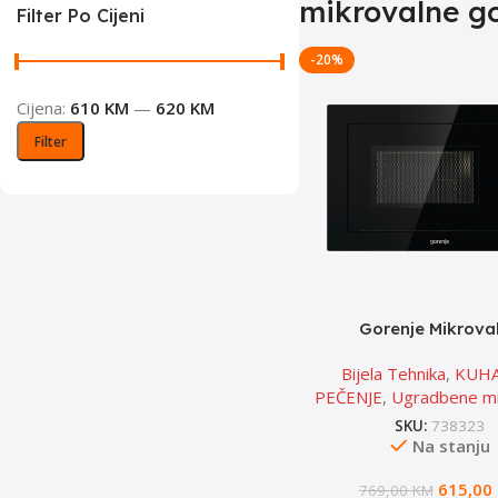
mikrovalne go
Filter Po Cijeni
-20%
Cijena:
610 KM
—
620 KM
Filter
Gorenje Mikrova
Ugradbena Pećnica 
Bijela Tehnika
,
KUHA
PEČENJE
,
Ugradbene mi
SKU:
738323
Na stanju
615,00
769,00
KM