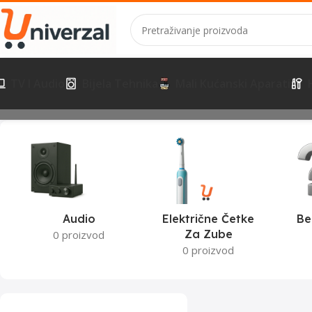
TV I Audio
Bijela Tehnika
Mali Kućanski Aparati
Početna
Proizvodi označeni “mikrovalne gorenje”
Prikazuje se jed
Audio
Električne Četke
Be
Za Zube
0 proizvod
0 proizvod