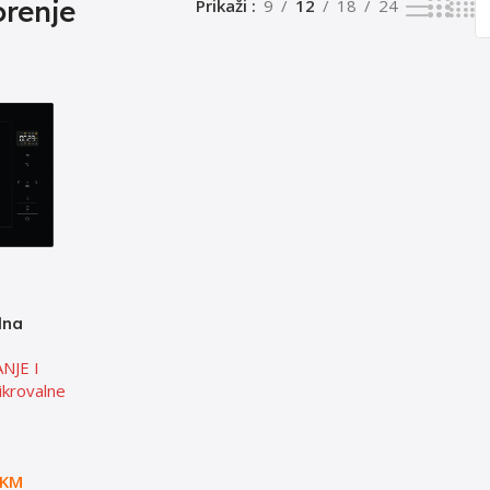
renje
Prikaži
9
12
18
24
lna
G600 60
NJE I
krovalne
KM