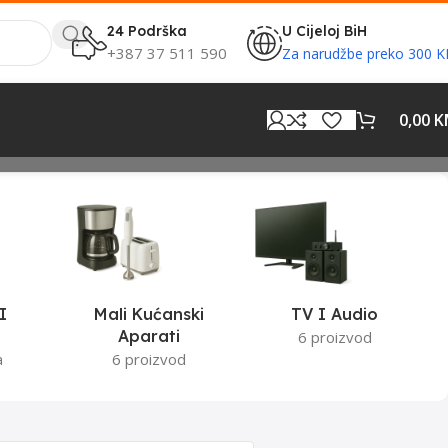
24 Podrška
U Cijeloj BiH
+387 37 511 590
Za narudžbe preko 300 
0,00
K
I
Mali Kućanski
TV I Audio
Aparati
6 proizvod
a
6 proizvod