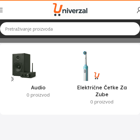
Početna
Proizvodi označeni “Gorenje kuhinjski aparati”
Audio
Električne Četke Za
Zube
0 proizvod
0 proizvod