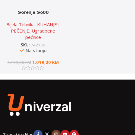
Gorenje G600
Multisistemska pećnica sa
Bijela Tehnika
,
KUHANJE I
dodatkom pare
PEČENJE
,
Ugradbene
pećnice
SKU:
742106
Na stanju
1.019,00
KM
1.199,00
KM
Zapratite Nas