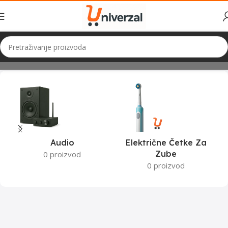
Početna
Proizvodi označeni “gorenje kuhalo za vodu”
Audio
Električne Četke Za
Zube
0 proizvod
0 proizvod