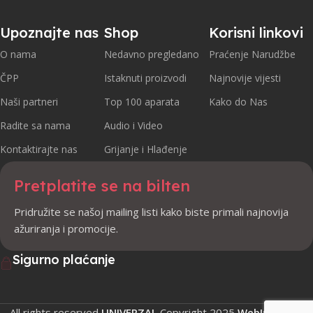
Upoznajte nas
Shop
Korisni linkovi
O nama
Nedavno pregledano
Praćenje Narudžbe
ČPP
Istaknuti proizvodi
Najnovije vijesti
Naši partneri
Top 100 aparata
Kako do Nas
Radite sa nama
Audio i Video
Kontaktirajte nas
Grijanje i Hlađenje
Pretplatite se na bilten
Pridružite se našoj mailing listi kako biste primali najnovija
ažuriranja i promocije.
Sigurno plaćanje
All rights reserved
UNIVERZAL
Copyright
2025
WebIndustry
.