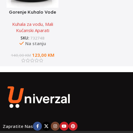
Gorenje Kuhalo Vode
K17CLBK
Kuhala za vodu
,
Mali
Kućanski Aparati
SKU:
732748
Na stanju
123,00
KM
140,00
KM
Zapratite Nas