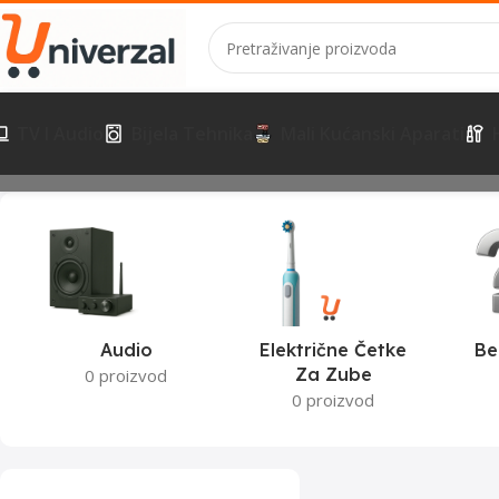
TV I Audio
Bijela Tehnika
Mali Kućanski Aparati
Početna
Proizvodi označeni “7 kg”
Prikazuje se jedan rezultat
Audio
Električne Četke
Be
Za Zube
0 proizvod
0 proizvod