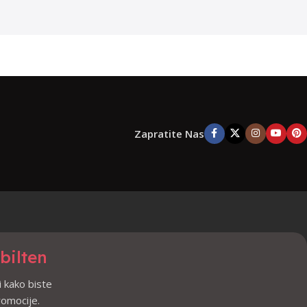
Zapratite Nas
 bilten
i kako biste
promocije.