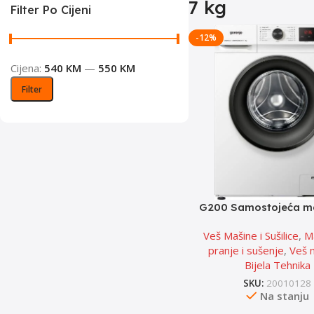
7 kg
Filter Po Cijeni
-12%
Cijena:
540 KM
—
550 KM
Filter
G200 Samostojeća ma
pranje rublja, 7 kg, 
Veš Mašine i Sušilice
,
M
WNHVB72SD
pranje i sušenje
,
Veš 
Bijela Tehnika
SKU:
20010128
Na stanju