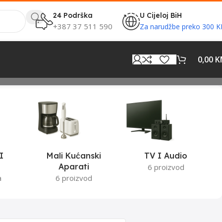
24 Podrška
U Cijeloj BiH
+387 37 511 590
Za narudžbe preko 300 
0,00
K
I
Mali Kućanski
TV I Audio
Aparati
6 proizvod
a
6 proizvod