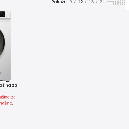
Prikaži
9
12
18
24
šina za
1200 rpm
ašine za
S
mašine
,