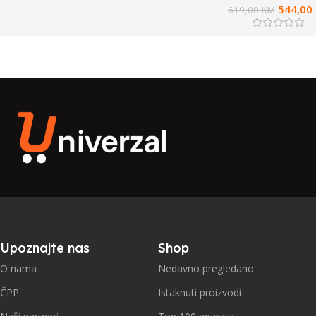
544,00
619,00
KM
Upoznajte nas
Shop
O nama
Nedavno pregledano
ČPP
Istaknuti proizvodi